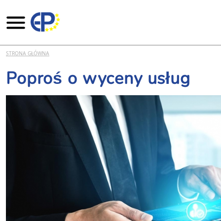
Przejdź do treści
STRONA GŁÓWNA
Poproś o wyceny usług