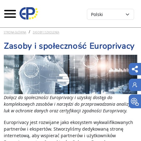
Select your language
Przejdź do treści
STRONA GŁÓWNA
ZASOBY I SZKOLENIA
Zasoby i społeczność Europrivacy
Dołącz do społeczności Europrivacy i uzyskaj dostęp do
kompleksowych zasobów i narzędzi do przeprowadzania analizy
luk w ochronie danych oraz certyfikacji zgodności Europrivacy.
Europrivacy jest rozwijane jako ekosystem wykwalifikowanych
partnerów i ekspertów. Stworzyliśmy dedykowaną stronę
internetową, aby wspierać partnerów i użytkowników